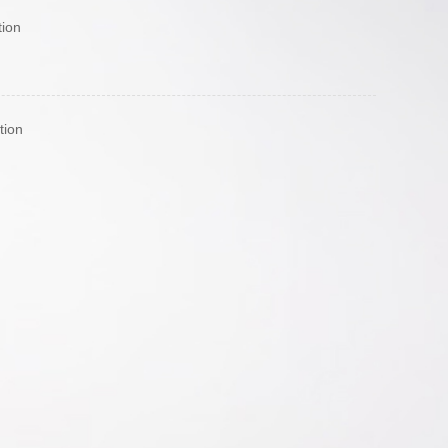
tion
tion