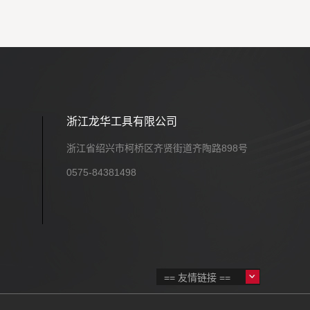
浙江龙华工具有限公司
浙江省绍兴市柯桥区齐贤街道齐陶路898号
0575-84381498