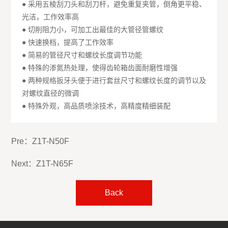
● 采用五棱刮刀头和刮刀杆，避免重复夹管，倒角更平稳、
光洁，工作效率高
● 切削阻力小，可加工出最佳的大管径管螺纹
● 快速换档，提高了工作效率
● 简易的管径尺寸和螺纹长度调节功能
● 特殊的渗氮热处理，使得齿轮箱齿面耐磨性增强
● 两种规格扳牙头便于进行套丝尺寸和螺纹长度的调节以及
对螺纹直径的微调
● 特殊外观，高品质喷涂技术，高精度精细装配
Pre：
Z1T-N50F
Next：
Z1T-N65F
Back